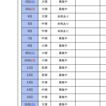
2日(
土
)
大潮
募集中
3日(
日
)
大潮
募集中
4日
大潮
余裕あり
5日
中潮
余裕あり
6日
中潮
余裕あり
7日
中潮
募集中
8日
小潮
募集中
9日(
土
)
小潮
募集中
10日(
日
)
小潮
募集中
11日
長潮
募集中
12日
若潮
募集中
13日
中潮
募集中
14日
中潮
募集中
15日
中潮
募集中
16日(
土
)
大潮
募集中