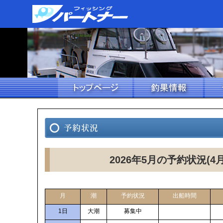
2026年5月の予約状況(4
月
潮
予約状況
出船時間
1日
大潮
募集中