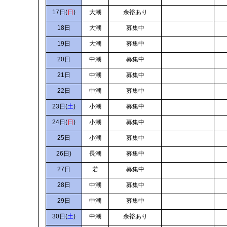
17日(
日
)
大潮
余裕あり
18日
大潮
募集中
19日
大潮
募集中
20日
中潮
募集中
21日
中潮
募集中
22日
中潮
募集中
23日(
土
)
小潮
募集中
24日(
日
)
小潮
募集中
25日
小潮
募集中
26日)
長潮
募集中
27日
若
募集中
28日
中潮
募集中
29日
中潮
募集中
30日(
土
)
中潮
余裕あり