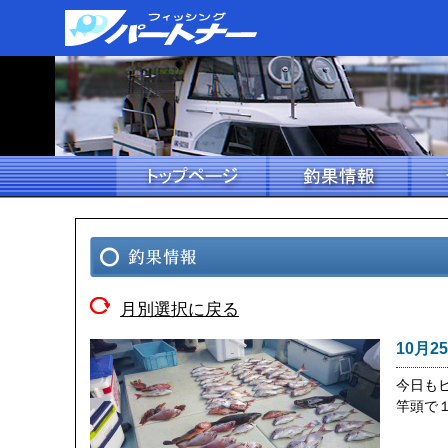
月別選択に戻る
10月2
今日も
竿頭で