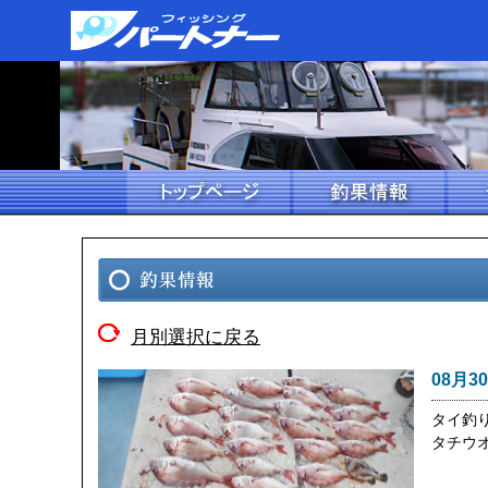
月別選択に戻る
08月3
タイ釣
タチウ