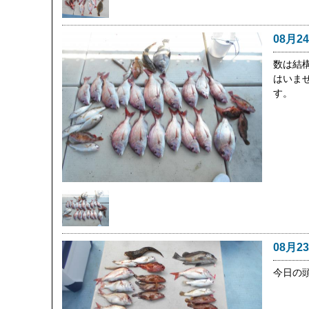
08月2
数は結
はいま
す。
08月2
今日の