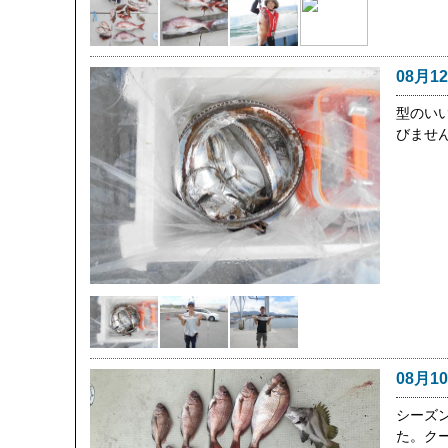
08月1
型のい
びませ
08月1
シーズ
た。ク