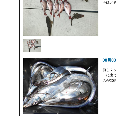
匹ほど
08月0
新しく
トに出
のが2