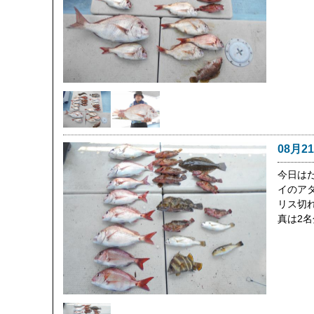
08月2
今日は
イのア
リス切
真は2