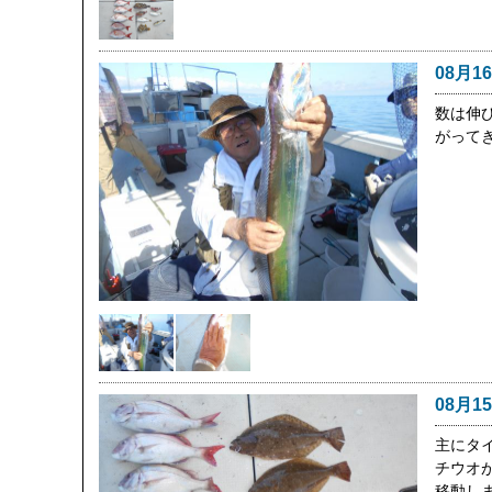
08月1
数は伸
がって
08月1
主にタ
チウオ
移動し