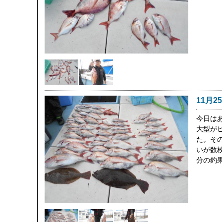
11月2
今日は
大型が
た。その
いが数
分の釣