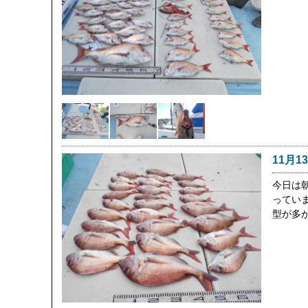
11月1
今日は
ってい
型が多