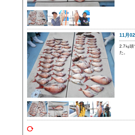
11月0
2.7㎏
た。