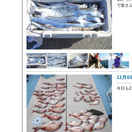
で皆さ
11月0
今日も2