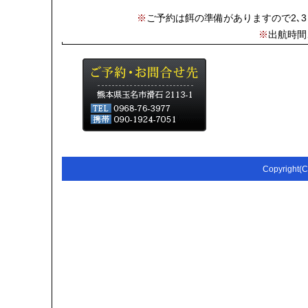
※
ご予約は餌の準備がありますので2､
※
出航時間
Copyright(C)