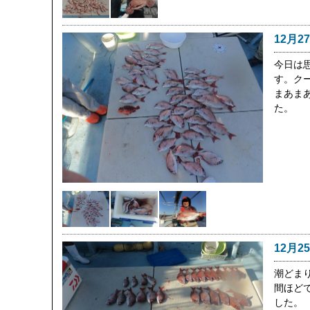
12月2
今日は
す。ク
まあまあ
た。
12月2
潮どま
間ほど
した。