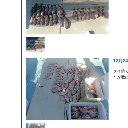
12月2
タイ釣
たが数