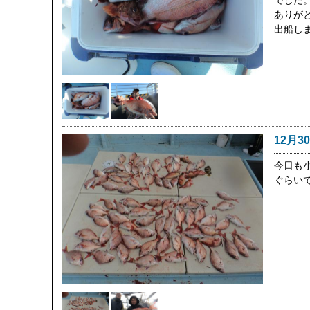
でした
ありが
出船し
12月3
今日も
ぐらい