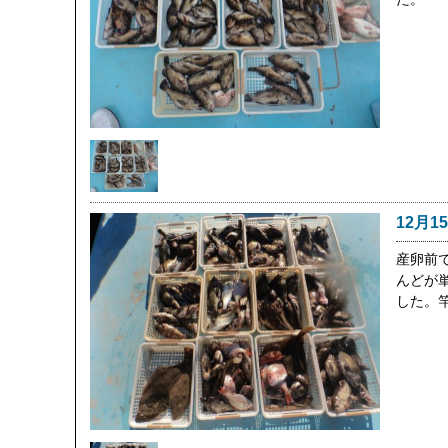
12月1
産卵前
んどが
した。