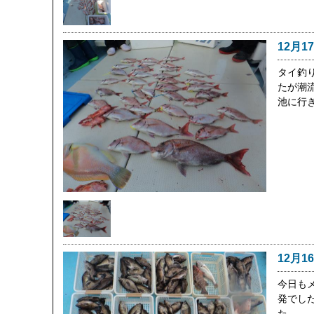
12月1
タイ釣
たが潮
池に行
12月1
今日も
発でし
た。