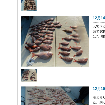
12月1
お客さ
頭で3
は7、8
12月1
潮どま
た。釣