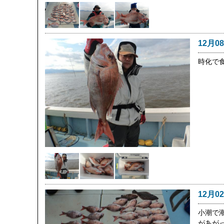
12月0
時化で
12月0
小潮で
があが