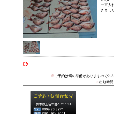
ー直入
きまし
※
ご予約は餌の準備がありますので2､
※
出航時間