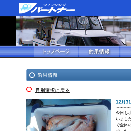
月別選択に戻る
12月3
今日も
いまし
で全体