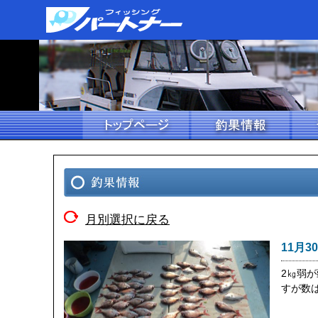
月別選択に戻る
11月3
2㎏弱
すが数