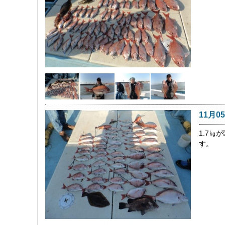
11月0
1.7㎏
す。