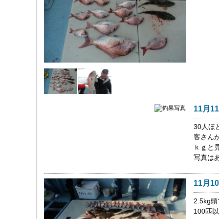
11月1
30人
客さん
ｋｇと
写真は
11月1
2.5k
100匹