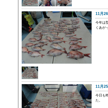
11月2
今年は
くあが
11月2
今日も
た。