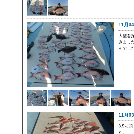
11月0
大型を
みまし
んでし
11月0
3.5㎏
た。