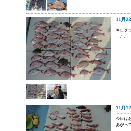
11月2
キロク
した。
11月1
今日は
あがっ