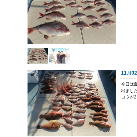
11月0
今日は
出まし
コウが