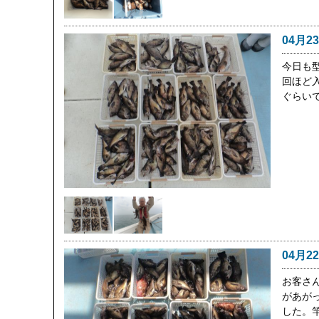
04月2
今日も
回ほど
ぐらい
04月2
お客さ
があが
した。