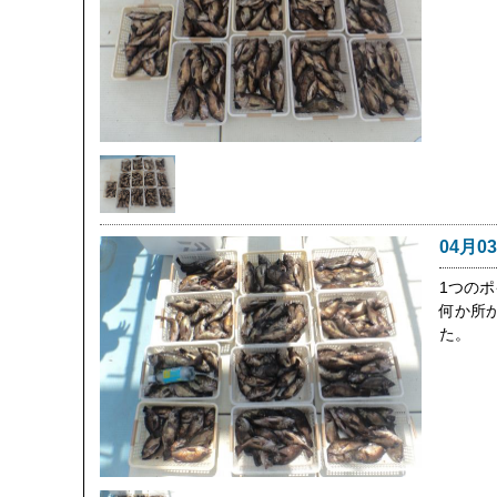
04月0
1つのポ
何か所
た。