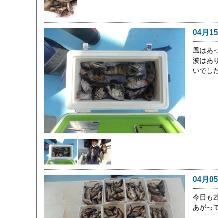
04月1
風はあ
波はあ
いでし
04月0
今日も
あがっ