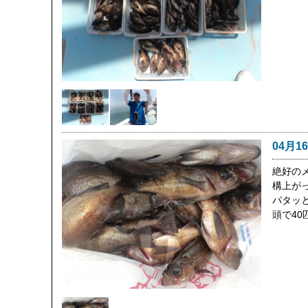
04月1
絶好の
構上が
パタッ
頭で40