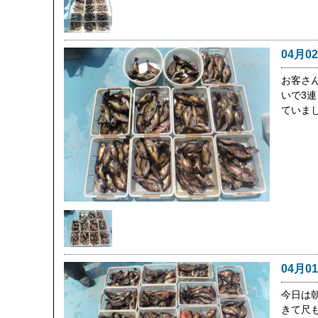
04月0
お客さ
いで3
ていま
04月0
今日は
きて尺