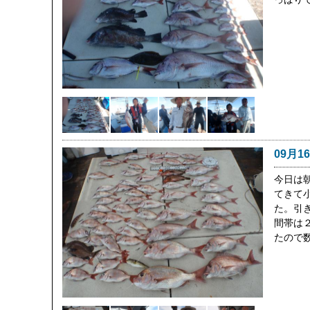
09月1
今日は
てきて
た。引
間帯は
たので