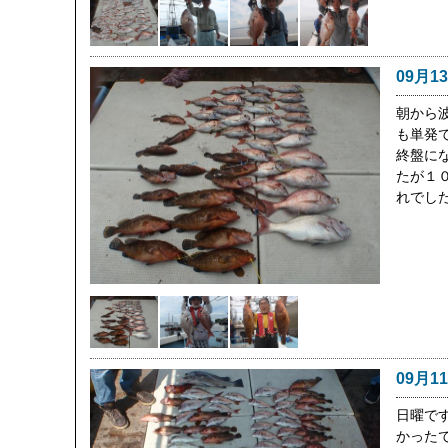
09月1
朝から
も単発
終盤に
たが１
れでし
09月1
日曜で
かった