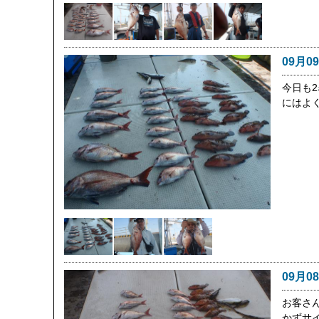
09月0
今日も
にはよ
09月0
お客さ
かずサ