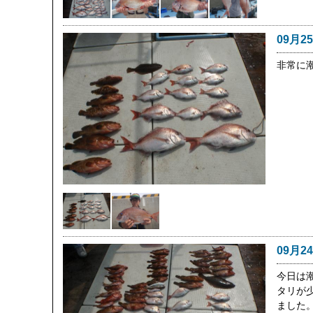
09月2
非常に
09月2
今日は
タリが
ました