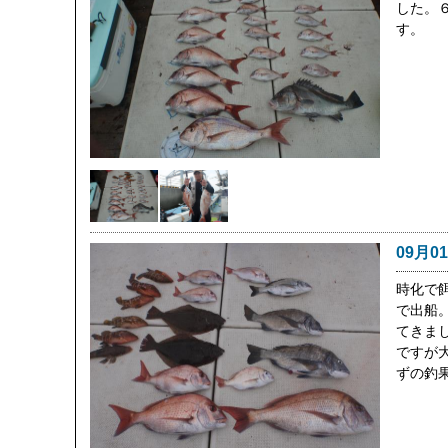
した。
す。
09月0
時化で
で出船
てきま
ですが
ずの釣