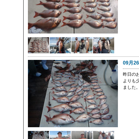
09月2
昨日の
よりも
ました