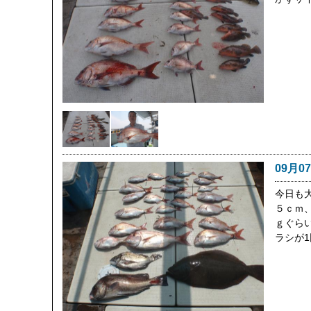
09月0
今日も
５ｃｍ
ｇぐら
ラシが