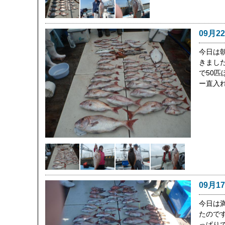
09月2
今日は
きました
で50
ー直入
09月1
今日は
たので
っぱり