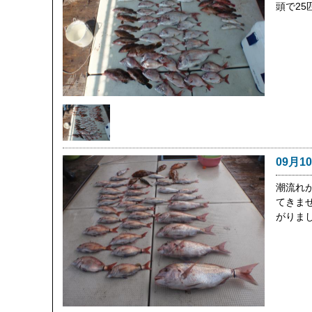
頭で25
09月1
潮流れ
てきま
がりま