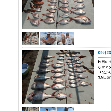
09月2
昨日の
なかア
りなが
3.5㎏