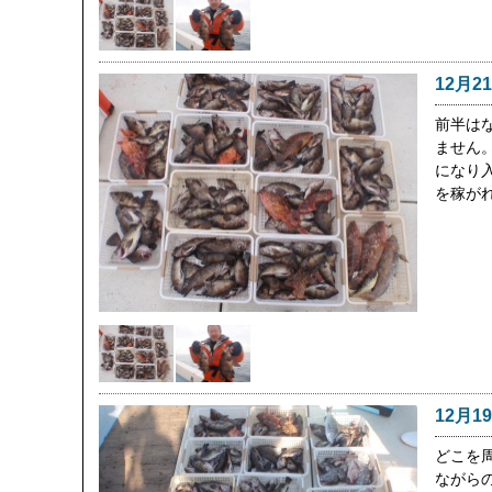
12月2
前半は
ません
になり
を稼が
12月1
どこを
ながら