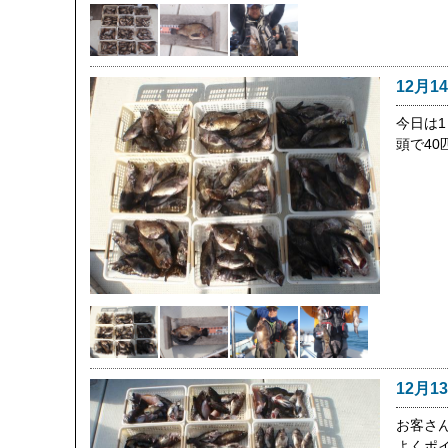
12月1
今日は
頭で40
12月1
お客さ
よくポ