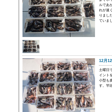
ルであ
れが速
りまし
ていま
12月1
土曜日
イント
小型も
す。竿