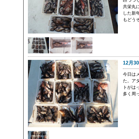
匹づつ
共栄丸
した新
もどう
12月3
今日は
た。ア
トがは
多く周