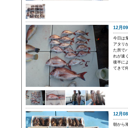
12月0
今日は
アタリ
た所で
れが速
後半に
てきて
12月0
朝から