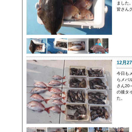
ました。
皆さん
12月2
今日も
らメバ
さん20
の後タ
た。