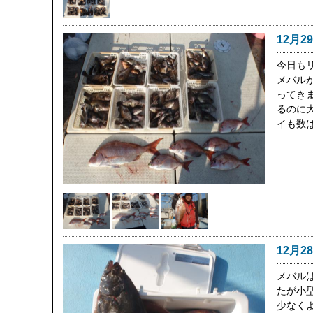
12月2
今日も
メバル
ってき
るのに
イも数
12月2
メバル
たが小
少なく