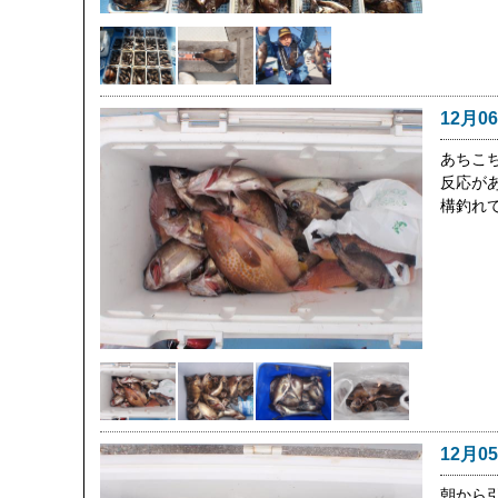
12月0
あちこ
反応が
構釣れ
12月0
朝から