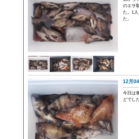
のエサ
た。1人
た。
12月0
今日は
どでし