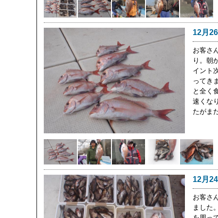
12月2
お客さ
り。朝
イント
ってき
と全く
速くなり
たがま
12月2
お客さ
ました
を周っ