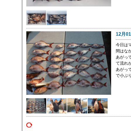
12月0
今日は
間はな
あがっ
て流れ
あがって
で小ぶ