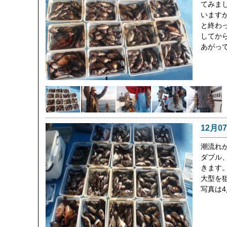
てみま
います
と終わ
してか
あがっ
12月0
潮流れ
ダブル
きます
大型を
写真は