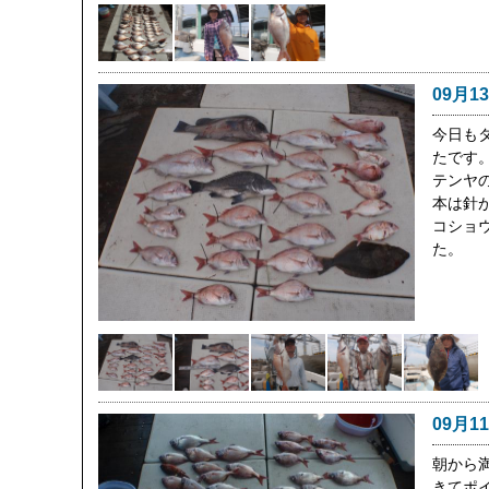
09月1
今日も
たです
テンヤ
本は針
コショ
た。
09月1
朝から
きてポ