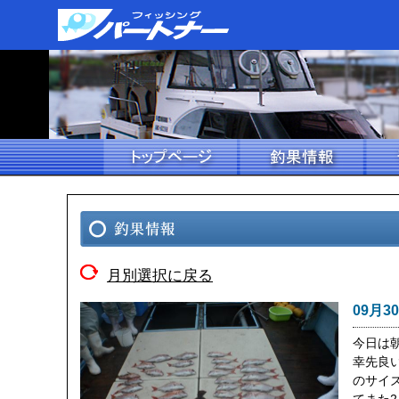
月別選択に戻る
09月3
今日は
幸先良
のサイ