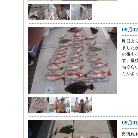
09月0
昨日よ
ましたが
の後も
す。最後
㎏ぐら
たがよ
09月0
潮流れも