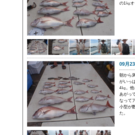
の1㎏
09月2
朝から
がいっぱ
4㎏。他
あがっ
なって
小型が
た。