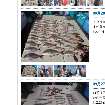
09月2
アタリ
すが型
らいで
09月2
前半は
たが中
し2.2