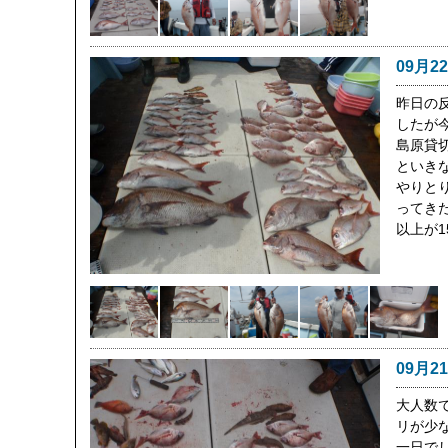
09月2
昨日の
したが
島原貸
といき
やりと
ってきた
以上が
09月2
大人数
リが少
一日で