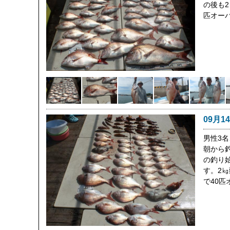
の後も2
匹オー
09月1
男性3
朝から
の釣り
す。2
で40匹