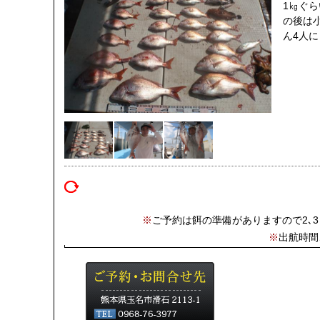
1㎏ぐ
の後は
ん4人
※
ご予約は餌の準備がありますので2､
※
出航時間