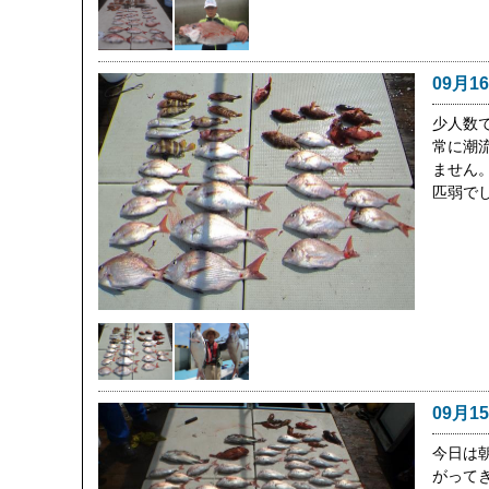
09月1
少人数
常に潮
ません。
匹弱で
09月1
今日は朝
がって