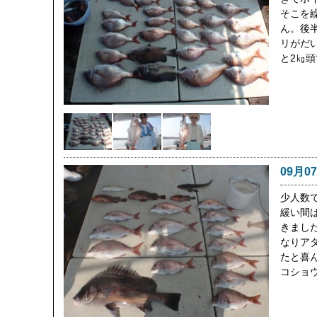
そこを
ん。後
リがだ
と2㎏
09月0
少人数
緩い間
きまし
なりア
たと喜
コショ