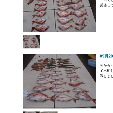
反省し
09月2
朝から
て出船
戦しまし