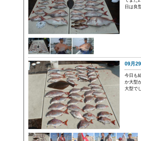
てまた2
日は良
09月2
今日も
か大型
大型で