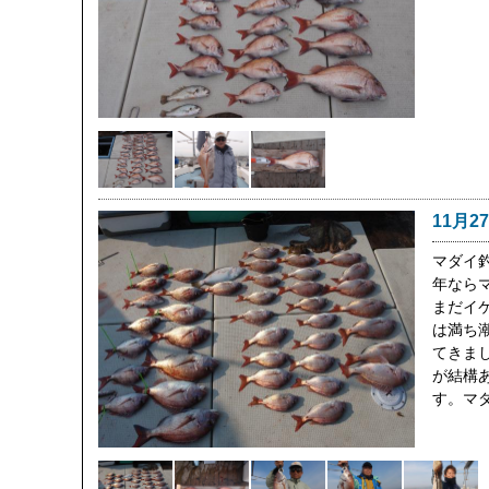
11月2
マダイ
年なら
まだイ
は満ち
てきまし
が結構
す。マダ