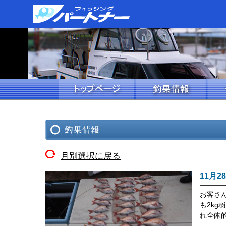
月別選択に戻る
11月2
お客さ
も2kg
れ全体