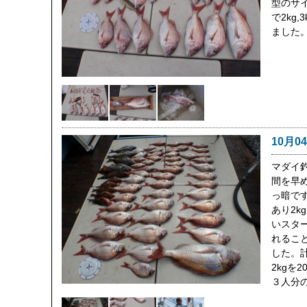
型のサ
で2kg
ました
10月0
マダイ
間を早
っ暗で
あり2k
いスタ
れるこ
した。計
2kgを
３人分