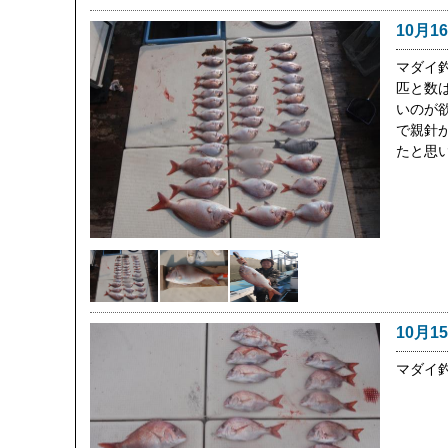
10月1
マダイ釣
匹と数
いのが
で親針
たと思
10月1
マダイ