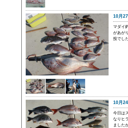
10月2
マダイ
があがり
投でし
10月2
今日は
なりヒ
ました