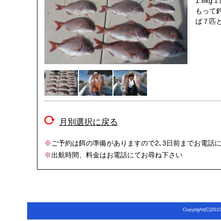
1.8k
もって
ば７匹
月別選択に戻る
※
ご予約は餌の準備がありますので2､3日前までお電話
※
出航時間、料金はお電話にてお尋ね下さい
Copyright(C)2010