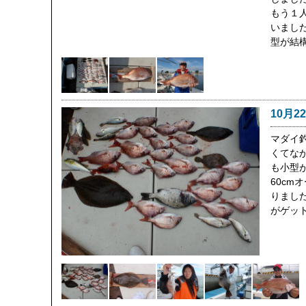
もう１
いました
型が結
10月2
マダイ
くてな
も小型
60cm
りまし
がゲッ