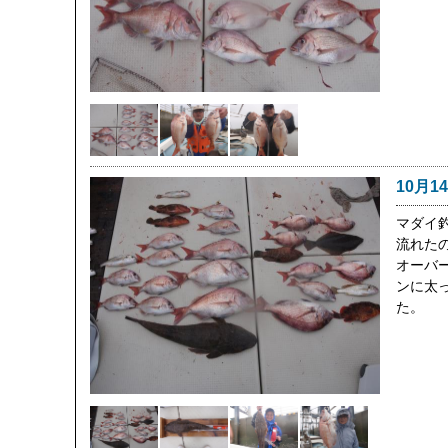
10月1
マダイ
流れた
オーバ
ンに太
た。