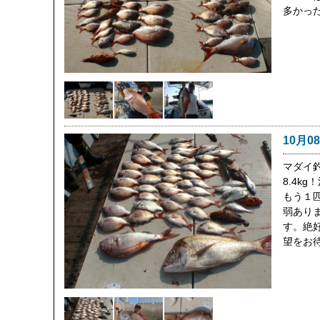
多かっ
10月0
マダイ
8.4k
もう１匹
弱あり
す。絶
望をお