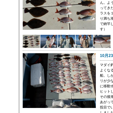
ん。よ
ってきた
ラスを
り満ち潮
で納竿
す）
10月2
マダイ
よくな
船。し
リが少
に移動す
ヒット
その後
あがっ
投目で
しました