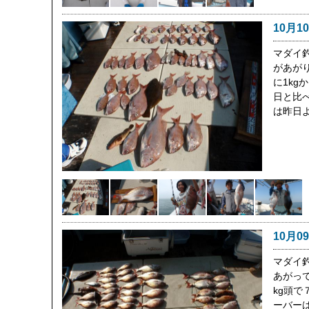
10月1
マダイ
があがり
に1kg
日と比
は昨日
10月0
マダイ
あがって
kg頭で
ーバー