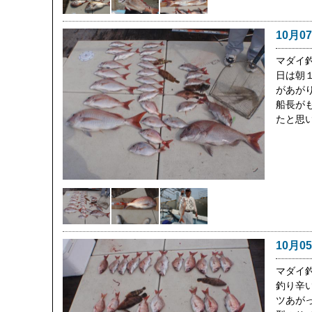
10月0
マダイ
日は朝１
があが
船長が
たと思
10月0
マダイ
釣り辛い
ツあが