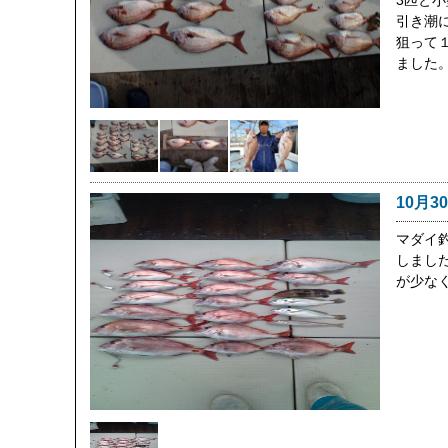
3匹と
引き潮
狙って１
ました
10月3
マダイ
しまし
が少な