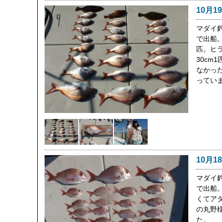
10月1
マダイ
で出船。
匹。ヒラ
30cm
なかっ
ってい
10月1
マダイ
で出船
くてア
の丸野様
た。