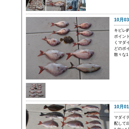
10月0
キビレ
ポイン
くマダ
どのポ
散々な
10月0
マダイ
配して出