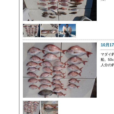
10月1
マダイ
船。50
人分の