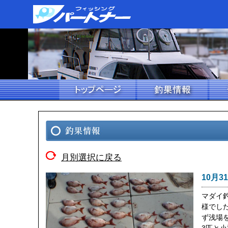
月別選択に戻る
10月3
マダイ
様でし
ず浅場を