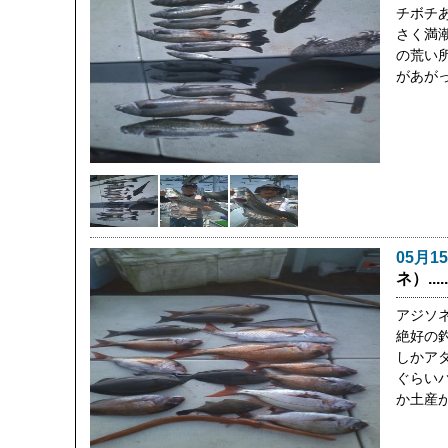
チボチ
さく満
の荒い
があが
05月1
ネ）.....
アジソ
絶好の
しかア
ぐらい
か土産