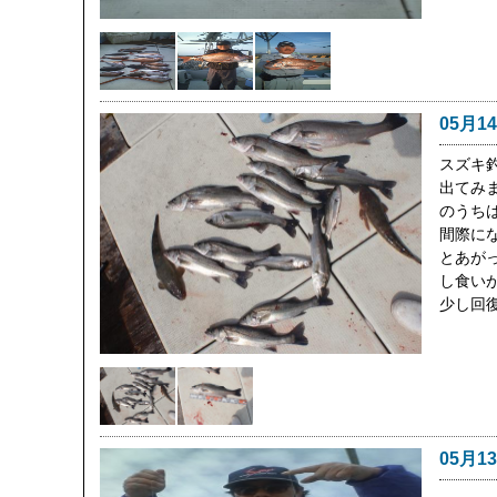
05月1
スズキ
出てみ
のうち
間際に
とあが
し食い
少し回
05月1