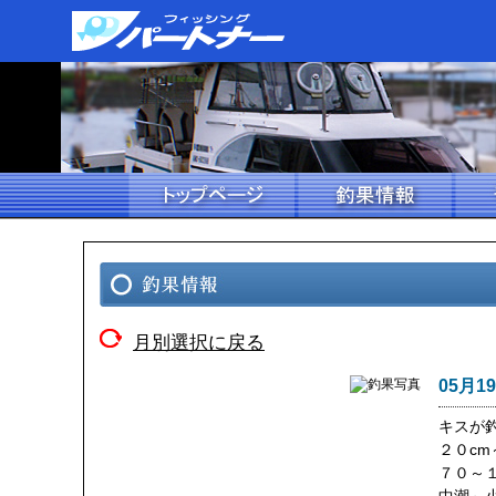
月別選択に戻る
05月1
キスが
２０c
７０～