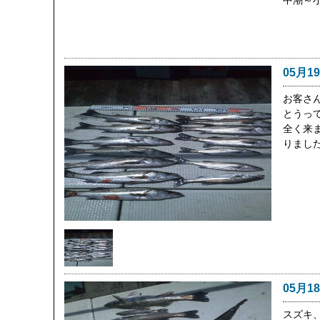
中潮～
05月1
お客さ
とうっ
全く来
りまし
05月1
スズキ