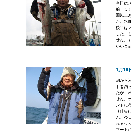
今日は
船しま
回以上
た。水
後半は
した。
せん。
いいと
1月19
朝から
トを釣
たが、
せん。
ントに
り仕掛
ん。今
れませ
マート