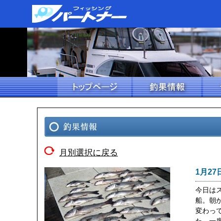
月別選択に戻る
1月27
今日は
船。朝
変わっ