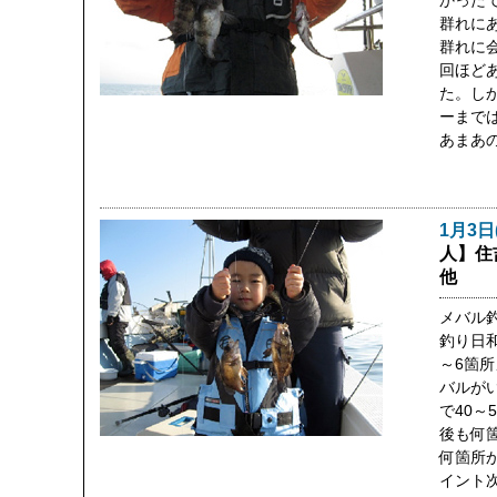
かった
群れに
群れに
回ほど
た。し
ーまで
あまあ
1月3日
人】住
他
メバル
釣り日
～6箇
バルが
で40～
後も何
何箇所
イント