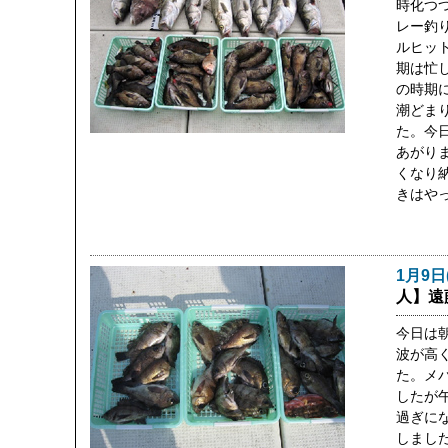
時化つ
レー釣
ルヒッ
期は忙
の時期
潮どま
た。今
あがり
くなり
きはや
1月9日
人】遠
今日は
波が高
た。メ
したが午
過ぎに
しまし