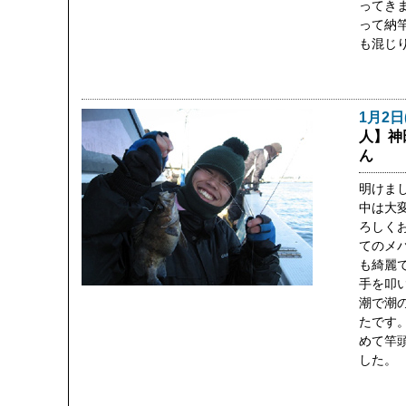
ってき
って納
も混じ
1月2日
人】神
ん
明けま
中は大
ろしく
てのメ
も綺麗
手を叩
潮で潮
たです
めて竿
した。