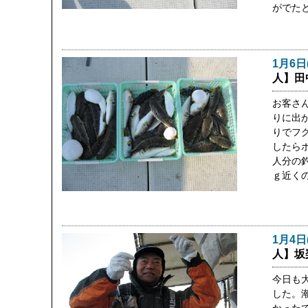
がでた
1月6日
人】田
お客さ
りに出
りでフ
したら
人分の釣
ｇ近く
1月4日
人】坂
今日も
した。