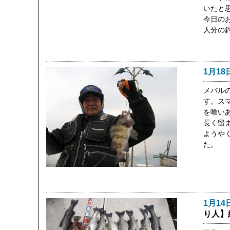
いたと
今日の
人分の
1月18
メバル
す。ス
を喰い
長く留
ようや
た。
1月14
り人】