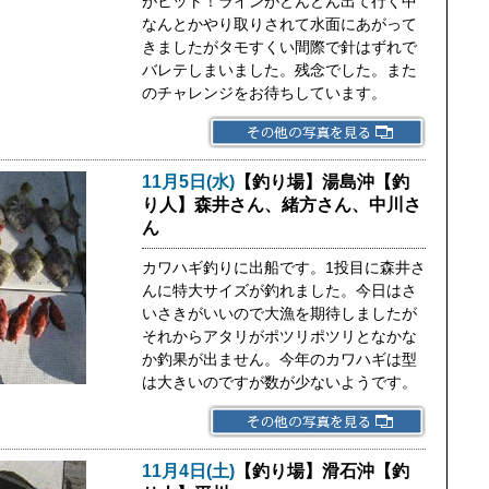
がヒット！ラインがどんどん出て行く中
なんとかやり取りされて水面にあがって
きましたがタモすくい間際で針はずれで
バレテしまいました。残念でした。また
のチャレンジをお待ちしています。
11月5日(水)
【釣り場】湯島沖【釣
り人】森井さん、緒方さん、中川さ
ん
カワハギ釣りに出船です。1投目に森井さ
んに特大サイズが釣れました。今日はさ
いさきがいいので大漁を期待しましたが
それからアタリがポツリポツリとなかな
か釣果が出ません。今年のカワハギは型
は大きいのですが数が少ないようです。
11月4日(土)
【釣り場】滑石沖【釣