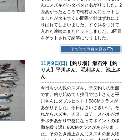
んにスズキがバタバタとあがりました。2
匹あがったところで松村さんにヒットし
ましたがタモすくい間際で針はずれによ
りばれてしまいました。すぐ餌をつけて
入れた途端にまたヒットしました。3匹目
をゲットされて納竿になりました。
11月9日(日)
【釣り場】滑石沖【釣
り人】平川さん、毛利さん、池上さ
ん
今日も少人数のスズキ、チヌ釣りの出船
です。釣り始めて１投目で池上さんと平
川さんにダブルヒット！58CMクラスが
あがりました。今日はさいさきいい。そ
れからスズキ、チヌ、コチ、メバルがボ
チボチあがり中盤になってポイントの移
動を繰り返し68CMクラスがあがりまし
た。そのとき池上さんにスズキの超大物