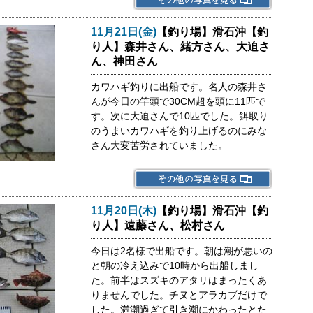
11月21日(金)
【釣り場】滑石沖【釣
り人】森井さん、緒方さん、大迫さ
ん、神田さん
カワハギ釣りに出船です。名人の森井さ
んが今日の竿頭で30CM超を頭に11匹で
す。次に大迫さんで10匹でした。餌取り
のうまいカワハギを釣り上げるのにみな
さん大変苦労されていました。
11月20日(木)
【釣り場】滑石沖【釣
り人】遠藤さん、松村さん
今日は2名様で出船です。朝は潮が悪いの
と朝の冷え込みで10時から出船しまし
た。前半はスズキのアタリはまったくあ
りませんでした。チヌとアラカブだけで
した。満潮過ぎて引き潮にかわったとた