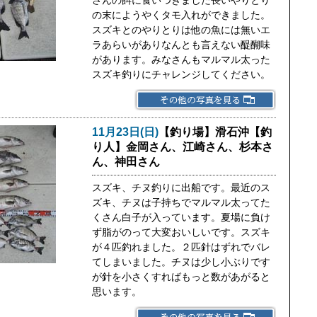
さんの餌に食いつきました長いやりとり
の末にようやくタモ入れができました。
スズキとのやりとりは他の魚には無いエ
ラあらいがありなんとも言えない醍醐味
があります。みなさんもマルマル太った
スズキ釣りにチャレンジしてください。
11月23日(日)
【釣り場】滑石沖【釣
り人】金岡さん、江崎さん、杉本さ
ん、神田さん
スズキ、チヌ釣りに出船です。最近のス
ズキ、チヌは子持ちでマルマル太ってた
くさん白子が入っています。夏場に負け
ず脂がのって大変おいしいです。スズキ
が４匹釣れました。２匹針はずれでバレ
てしまいました。チヌは少し小ぶりです
が針を小さくすればもっと数があがると
思います。