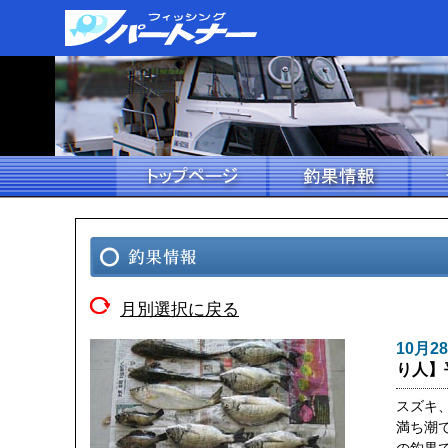
月別選択に戻る
10月2
り人】
スズキ
満ち潮