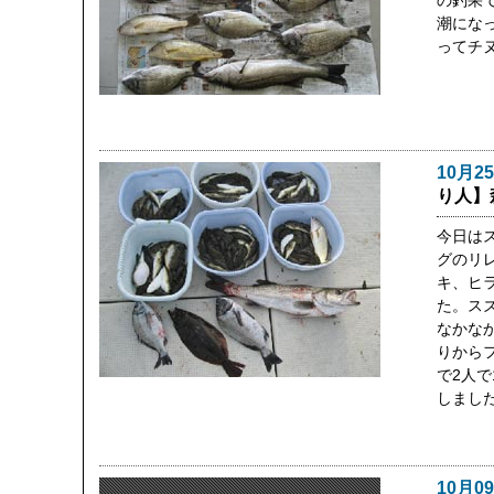
の釣果
潮にな
ってチ
10月2
り人】
今日は
グのリ
キ、ヒ
た。ス
なかな
りから
で2人で
しまし
10月0