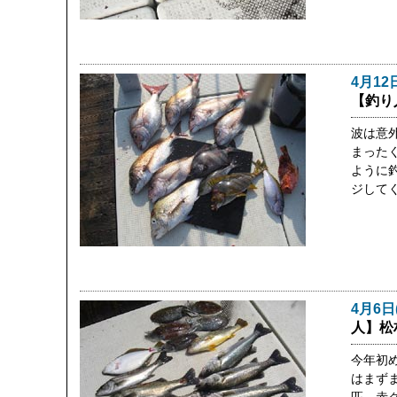
4月12
【釣り
波は意
まった
ように
ジして
4月6日
人】松
今年初
はまず