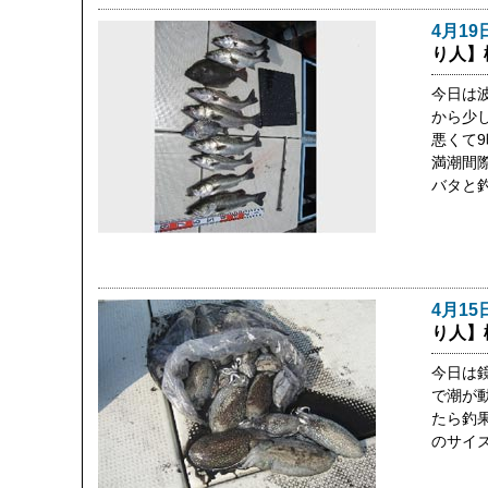
4月19
り人】
今日は
から少
悪くて
満潮間
バタと
4月15
り人】
今日は
で潮が
たら釣
のサイ