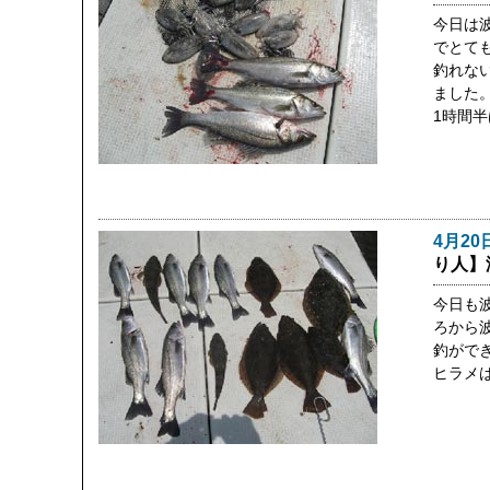
今日は
でとて
釣れな
ました
1時間
4月20
り人】
今日も
ろから
釣がで
ヒラメ