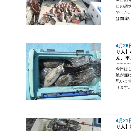
キロの
ロの超
でした
は間違
4月26
り人】
ん、平
今日は
波が無
思いま
ります
4月21
り人】