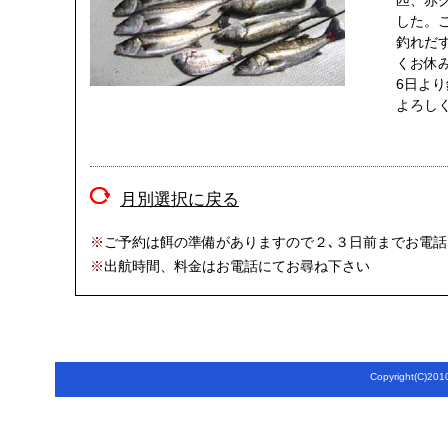
匹、赤
した。
釣れだ
くお休
6日よ
よろし
月別選択に戻る
※
ご予約は餌の準備がありますので２､３日前までお電
※
出航時間、料金はお電話にてお尋ね下さい
Copyright(C)2010