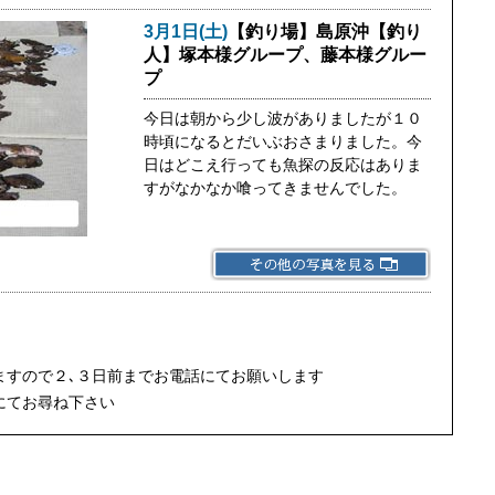
3月1日(土)
【釣り場】島原沖【釣り
人】塚本様グループ、藤本様グルー
プ
今日は朝から少し波がありましたが１０
時頃になるとだいぶおさまりました。今
日はどこえ行っても魚探の反応はありま
すがなかなか喰ってきませんでした。
ますので２､３日前までお電話にてお願いします
にてお尋ね下さい